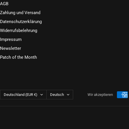
AGB
Zahlung und Versand
Datenschutzerklärung
Widerrufsbelehrung
Impressum
Newsletter
Patch of the Month
Land/Region
Sprache
Deutschland (EUR €)
Deutsch
Wir akzeptieren