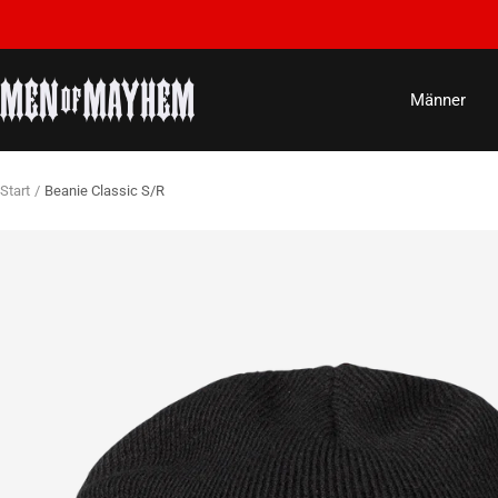
Direkt
zum
Inhalt
MEN
Männer
OF
MAYHEM
Start
Beanie Classic S/R