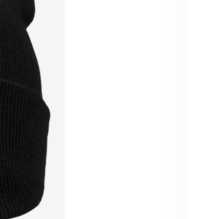
Me
ver
Auf
Koste
Zuverl