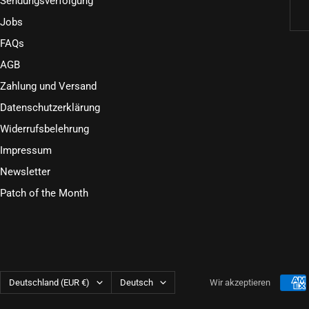
Sendungsverfolgung
Jobs
FAQs
AGB
Zahlung und Versand
Datenschutzerklärung
Widerrufsbelehrung
Impressum
Newsletter
Patch of the Month
Land/Region
Sprache
Deutschland (EUR €)
Deutsch
Wir akzeptieren