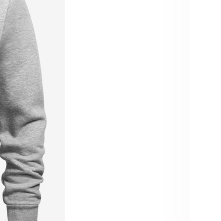
Größe
S
Auf
Augus