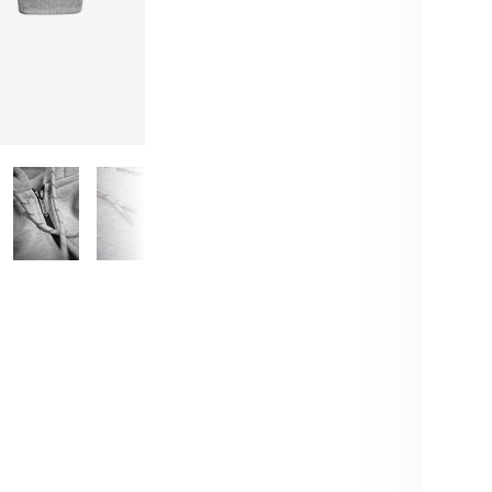
Brauch
BESC
Das Be
unters
Außen 
Innens
Beide 
zudem 
unters
Hänge
Der di
wärmt 
Trage