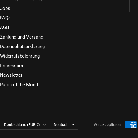
Jobs
FAQs
AGB
Zahlung und Versand
Datenschutzerklärung
Widerrufsbelehrung
Impressum
Newsletter
Patch of the Month
Land/Region
Sprache
Deutschland (EUR €)
Deutsch
Wir akzeptieren