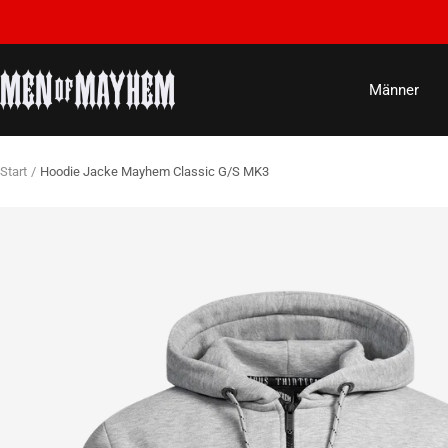
Direkt
zum
Inhalt
MEN
Männer
OF
MAYHEM
Start
Hoodie Jacke Mayhem Classic G/S MK3