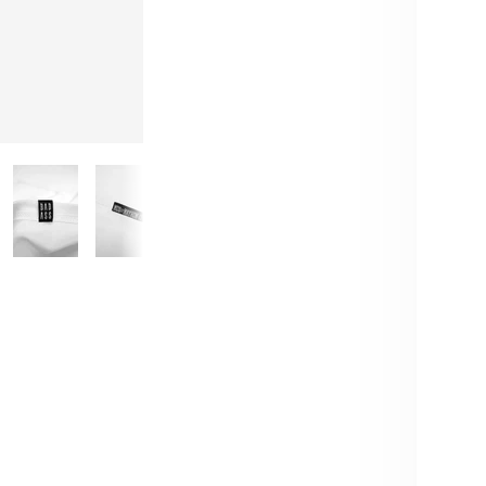
Brauch
BESC
Das M
gekreu
Co. – 
Rücken
Motorc
weißen
Für di
angene
auf un