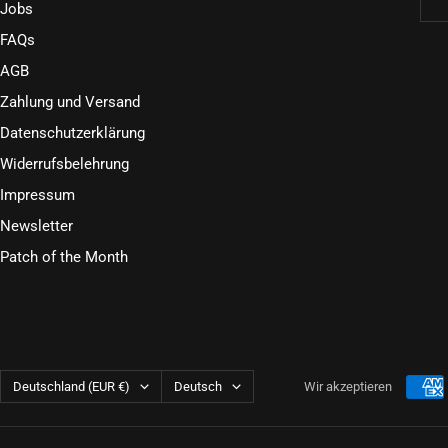
Jobs
FAQs
AGB
Zahlung und Versand
Datenschutzerklärung
Widerrufsbelehrung
Impressum
Newsletter
Patch of the Month
Land/Region
Sprache
Deutschland (EUR €)
Deutsch
Wir akzeptieren