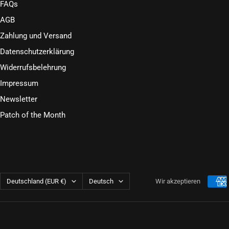
FAQs
AGB
Zahlung und Versand
Datenschutzerklärung
Widerrufsbelehrung
Impressum
Newsletter
Patch of the Month
Land/Region
Sprache
Deutschland (EUR €)
Deutsch
Wir akzeptieren