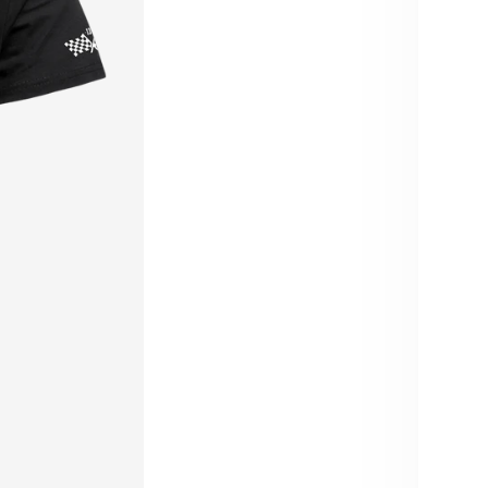
S
Ben
Auf
Augus