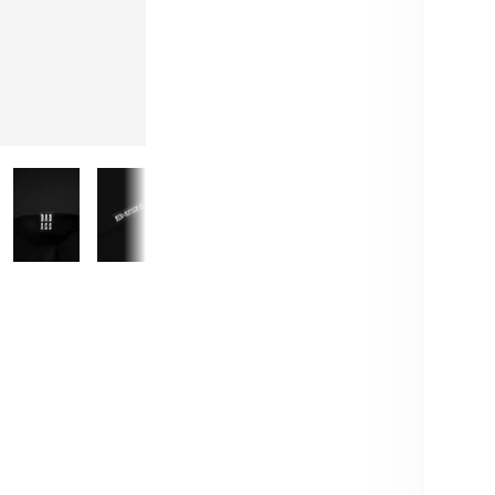
Brauch
BESC
Das M
Motorc
Masko
Mayhe
sitzt 
Motiv 
Straße
Für di
angene
auf un
auch n